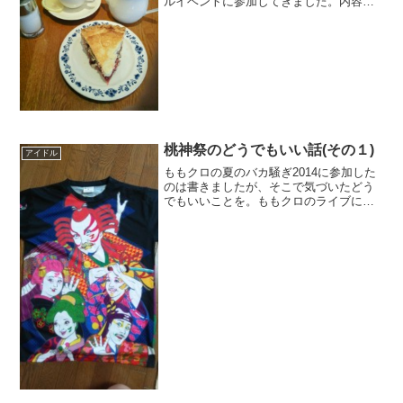
ルイベントに参加してきました。内容
は、１時間弱のライブと個別握手会。１
１時開始と１５時４０分開始の２回あり
ましたが、自分は午前中の１１時開始の
回に参加しました。ライブ...
桃神祭のどうでもいい話(その１)
アイドル
ももクロの夏のバカ騒ぎ2014に参加した
のは書きましたが、そこで気づいたどう
でもいいことを。ももクロのライブに現
地で参加したときは必ずＴシャツは購入
し、着用して参加ています。ということ
で、今回も購入。こんな感じで
す。・・・普段は着用できませ...