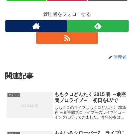
管理者をフォローする
管理者
関連記事
ももクロどんたく 2015 春 ～劇空
アイドル
間プロライブ～ 初日をLVで
ももクロのライブももクロどんたく 2015
春 ～劇空間プロライブ～のライブビュー
イングに行ってきました。今年の春は、
ファンクラブ限定のライブ。２Daysファ
ンクラブ会員であれば、どちらには必ず
いけるライブでした。が、会場はヤフオ
ももいろクローバーZ ライブに
アイドル