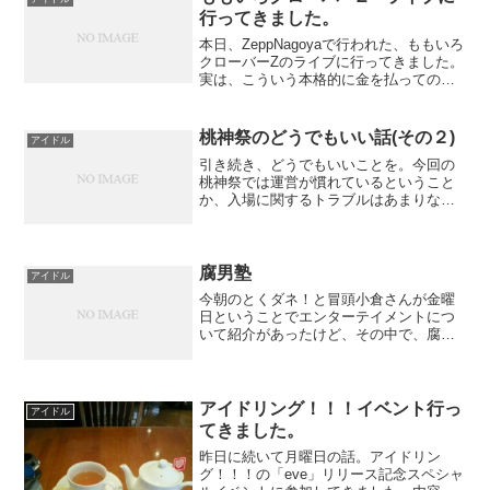
クドーム！...
行ってきました。
本日、ZeppNagoyaで行われた、ももいろ
クローバーZのライブに行ってきました。
実は、こういう本格的に金を払ってのラ
イブって３０半ばにして初めてでした
(^^ゞ結論から。行ってよかった。楽しめ
ました。こんなことなら早く行っておけ
桃神祭のどうでもいい話(その２)
アイドル
ば・・とい...
引き続き、どうでもいいことを。今回の
桃神祭では運営が慣れているということ
か、入場に関するトラブルはあまりなさ
そうでした。顔認証も時間を事前に区切
って予約制でしたし、物販も同様。非常
にスムーズに流れることができました。
しかし、他のところで若干...
腐男塾
アイドル
今朝のとくダネ！と冒頭小倉さんが金曜
日ということでエンターテイメントにつ
いて紹介があったけど、その中で、腐男
塾の「同じ時代に生まれた若者たち」を
紹介していました。なぜ腐男塾・・・悪
いとはいわないが、あなたが紹介しなく
とも・・・と思ってしまい...
アイドリング！！！イベント行っ
アイドル
てきました。
昨日に続いて月曜日の話。アイドリン
グ！！！の「eve」リリース記念スペシャ