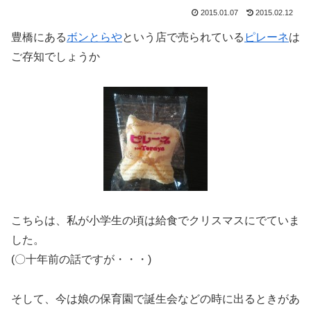
2015.01.07
2015.02.12
豊橋にある
ボンとらや
という店で売られている
ピレーネ
は
ご存知でしょうか
こちらは、私が小学生の頃は給食でクリスマスにでていま
した。
(〇十年前の話ですが・・・)
そして、今は娘の保育園で誕生会などの時に出るときがあ