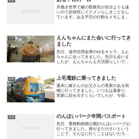
日常
共働き世帯で嫁の勤務先が自分よりも遠
いので必然性にイクメンらしきことをし
ています。ある平日の行動をメモしま
す。4：40 起床4:45 洗濯(大人
分)5:00〜6:00 朝食・録画しておいたビ
デオを鑑賞・パソコンいじり6:00〜
6:30 嫁を...
えんちゃんにまた会いに行ってき
日常
ました
先日、遠州信用金庫のゆるキャラ、えん
ちゃんに会ってきました。先日も会いま
したが、えんちゃんも大活躍らしいで
す。今回は、プレ葉ウォーク浜北です。
いつもなら車で行くところですが、今回
は、公共交通機関を利用して行ってきま
上毛電鉄に乗ってきました
日常
した。詳しくは後日。今回は...
週末に嫁さんのお父さんの実家のある前
橋に行ってきました。いつもは墓参り、
実家に顔を出すくらいでしたが、今回は
お義父さんと一緒に1日観光しました。観
光といっても、娘がいるので、たいした
ことはせず、上毛電鉄に乗ることになり
ました。今回は、何やら...
のんほいパーク年間パスポート
日常
先日、豊橋動植物公園(のんほいパーク)に
行ってきました。娘がまだ小さいという
ことで、そんなに行くことはないだろう
と思い、その都度、入園料を支払ってい