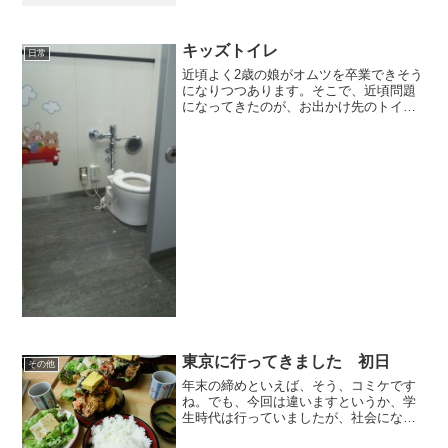
ました。しかし、娘も大分しっかりして
きたので、これからは結構行くだろうと
いうことで、年間パス...
キッズトイレ
日常
近頃よく2歳の娘がオムツを卒業できそう
になりつつあります。そこで、近頃問題
になってきたのが、お出かけ先のトイ
レ。初めての場所は基本怖がってしまう
娘なので、初めて見る大人用トイレも怖
がってしまいます。しかし、保育園で慣
れているせいか、キッズト...
東京に行ってきました 初日
その他
年末の締めといえば、そう、コミケです
ね。でも、今回は違いますというか、学
生時代は行っていましたが、社会になっ
てからコミケいってません（笑）いまど