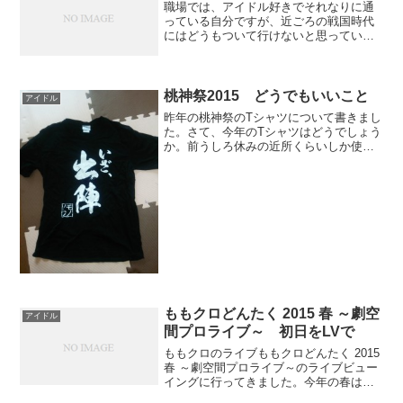
職場では、アイドル好きでそれなりに通
っている自分ですが、近ごろの戦国時代
にはどうもついて行けないと思っていま
す。AKB48、アイドリング！！！、もも
いろクローバー、スマイレージ、ぱすぽ
☆・・はっきり言ってメンバーがわかる
のはアイドリング！！...
桃神祭2015 どうでもいいこと
アイドル
昨年の桃神祭のTシャツについて書きまし
た。さて、今年のTシャツはどうでしょう
か。前うしろ休みの近所くらいしか使え
ないかな(笑)さて、素材は？綿100%！も
とに戻りました！なぜ？どうでもいいこ
とでした。
ももクロどんたく 2015 春 ～劇空
アイドル
間プロライブ～ 初日をLVで
ももクロのライブももクロどんたく 2015
春 ～劇空間プロライブ～のライブビュー
イングに行ってきました。今年の春は、
ファンクラブ限定のライブ。２Daysファ