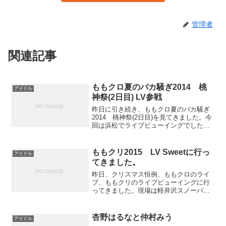
管理者
関連記事
ももクロ夏のバカ騒ぎ2014 桃
アイドル
神祭(2日目) LV参戦
昨日に引き続き、ももクロ夏のバカ騒ぎ
2014 桃神祭(2日目)を見てきました。今
回は浜松でライブビューイングでした。
ライブビューイングにも慣れたもんで時
間も無駄なく到着することができ、待つ
ことなく会場へ入って待機していると、
ももクリ2015 LV Sweetに行っ
アイドル
周りが「開演遅れ...
てきました。
昨日、クリスマス恒例、ももクロのライ
ブ、ももクリのライブビューイングに行
ってきました。現場は軽井沢スノーパー
クでした。日程と場所の兼ね合いで現場
は見送りました。予想に反して、現場は
３Daysでしたが、ライブビューイングは
杏野はるなと仲村みう
アイドル
3日目のみでした。さ...