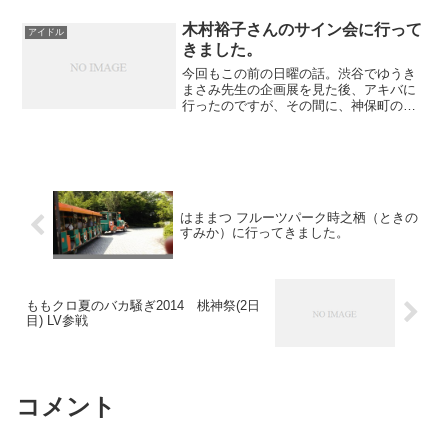
ンクラブ会員であれば、どちらには必ず
いけるライブでした。が、会場はヤフオ
木村裕子さんのサイン会に行って
アイドル
クドーム！...
きました。
今回もこの前の日曜の話。渋谷でゆうき
まさみ先生の企画展を見た後、アキバに
行ったのですが、その間に、神保町の書
泉グランデで鉄道アイドルの木村裕子さ
んのサイン会に行ってきました。知る人
ぞ知る木村裕子さん。ものすごい鉄道オ
タクです(笑)自分が知っ...
はままつ フルーツパーク時之栖（ときの
すみか）に行ってきました。
ももクロ夏のバカ騒ぎ2014 桃神祭(2日
目) LV参戦
コメント